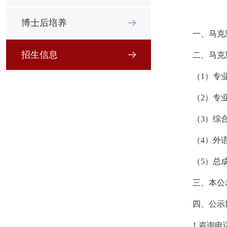
博士后培养
一、马克
招生信息
二、马克
（1）专
（2）专
（3）综
（4）外
（5）总成
三、本公
四、公示
1.咨询电话