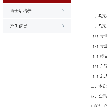
博士后培养
一、马克
招生信息
二、马克
（1）专
（2）专
（3）综
（4）外
（5）总成
三、本公
四、公示
1.咨询电话