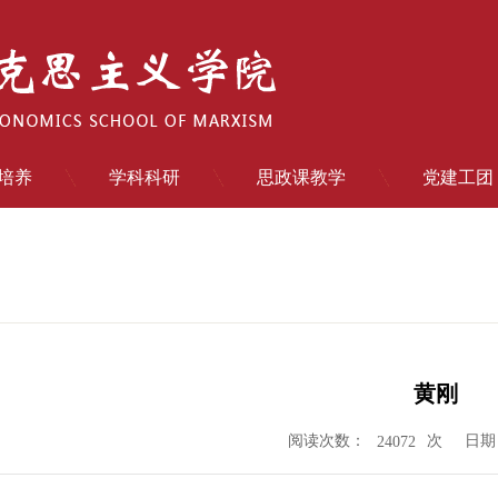
培养
学科科研
思政课教学
党建工团
黄刚
阅读次数：
次
日期：
24072